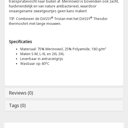
transpiratievocht naar buiten af. Merinowol is bovendien ook zacht,
huidvriendelijk en van nature antibacterieel, waardoor
onaangename zweetgeurtjes geen kans maken!
Tricorp
®
®
TIP: Combineer de DASSY
Tristan met het DASSY
Theodor
thermoshirt met lange mouwen.
Helly Hansen
Specificaties
Materiaal: 75% Merinowol, 25% Polyamide, 180 g/m²
Maten S-M, L-XL en 2XL-3XL
Leverbaar in antracietgrijs
Wasbaar op 40°C
Reviews (0)
Tags (0)