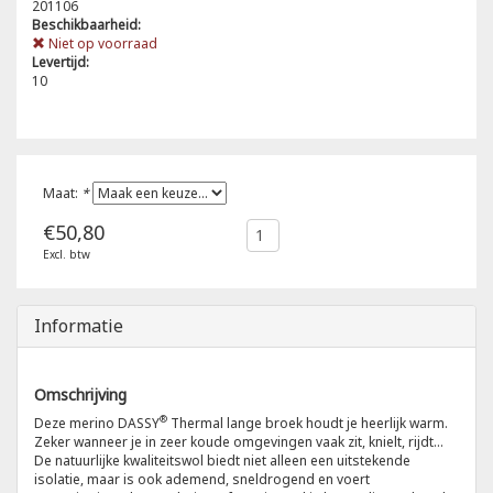
201106
Beschikbaarheid:
Poloshirts
Niet op voorraad
Greiff
Classic
Levertijd:
10
T-shirts
Grisport
DNA
Hydrowear
DNA-Flex
Maat:
*
Portwest
Denim
€50,80
Excl. btw
Printer
Thermal
Projob Prio Series
Safety
Informatie
Safety Jogger
Omschrijving
®
Deze merino DASSY
Thermal lange broek houdt je heerlijk warm.
Tewi
Zeker wanneer je in zeer koude omgevingen vaak zit, knielt, rijdt...
De natuurlijke kwaliteitswol biedt niet alleen een uitstekende
isolatie, maar is ook ademend, sneldrogend en voert
Tranemo